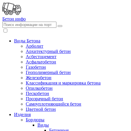
Бетон
инфо
Виды Бетона
Арболит
Архитектурный бетон
Асбестоцемент
Асфальтобетон
Газобетон
Геополимерный бетон
Железобетон
Классификация и маркировка бетона
Опилкобетон
Пескобетон
Прозрачный бетон
Самоуплотняющийся бетон
Цветной бетон
Изделия
Бордюры
Виды
Бетонные