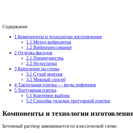
Содержание
1
Компоненты и технологии изготовления
1.1
Метод вибролитья
1.2
Вибропрессование
2
Отделка фасадов
2.1
Преимущества
2.2
Недостатки
3
Крепление на стены
3.1
Сухой монтаж
3.2
Мокрый способ
4
Тактильная плитка — виды рифления
5
Тротуарная плитка
5.1
Критерии выбора
5.2
Способы укладки тротуарной плитки
Компоненты и технологии изготовлени
Бетонный раствор замешивается по классической схеме.