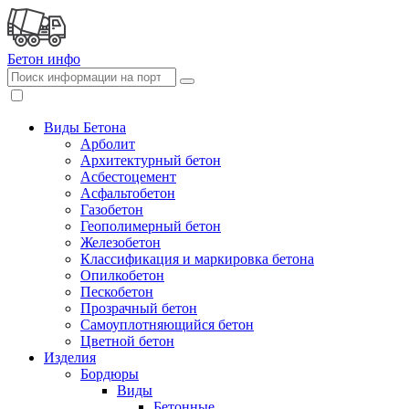
Бетон
инфо
Виды Бетона
Арболит
Архитектурный бетон
Асбестоцемент
Асфальтобетон
Газобетон
Геополимерный бетон
Железобетон
Классификация и маркировка бетона
Опилкобетон
Пескобетон
Прозрачный бетон
Самоуплотняющийся бетон
Цветной бетон
Изделия
Бордюры
Виды
Бетонные