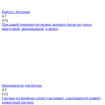
Работа с Бетоном
4.7
(
15
)
При какой температуре можно заливать бетон на улице:
минусовой, минимальной, в мороз
Наполнители для бетона
4.2
(
12
)
Сколько по времени сохнет (застывает, схватывается) цемент,
цементный раствор