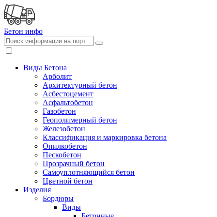
Бетон
инфо
Виды Бетона
Арболит
Архитектурный бетон
Асбестоцемент
Асфальтобетон
Газобетон
Геополимерный бетон
Железобетон
Классификация и маркировка бетона
Опилкобетон
Пескобетон
Прозрачный бетон
Самоуплотняющийся бетон
Цветной бетон
Изделия
Бордюры
Виды
Бетонные