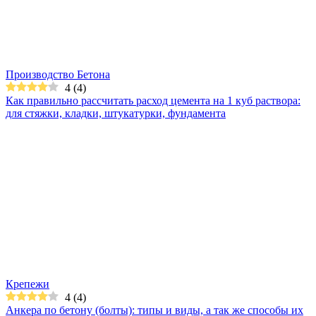
Производство Бетона
4
(
4
)
Как правильно рассчитать расход цемента на 1 куб раствора:
для стяжки, кладки, штукатурки, фундамента
Крепежи
4
(
4
)
Анкера по бетону (болты): типы и виды, а так же способы их