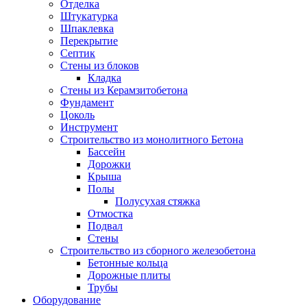
Отделка
Штукатурка
Шпаклевка
Перекрытие
Септик
Стены из блоков
Кладка
Стены из Керамзитобетона
Фундамент
Цоколь
Инструмент
Строительство из монолитного Бетона
Бассейн
Дорожки
Крыша
Полы
Полусухая стяжка
Отмостка
Подвал
Стены
Строительство из сборного железобетона
Бетонные кольца
Дорожные плиты
Трубы
Оборудование