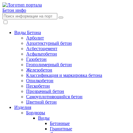
Бетон
инфо
Виды Бетона
Арболит
Архитектурный бетон
Асбестоцемент
Асфальтобетон
Газобетон
Геополимерный бетон
Железобетон
Классификация и маркировка бетона
Опилкобетон
Пескобетон
Прозрачный бетон
Самоуплотняющийся бетон
Цветной бетон
Изделия
Бордюры
Виды
Бетонные
Гранитные