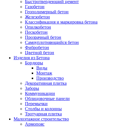
Быстротвердеющий цемент
Газобетон
Геополимерный бетон
Железобетон
Классификация и маркировка бетона
Опилкобетон
Пескобетон
Прозрачный бетон
Самоуплотняющийся бетон
Фибробетон
Цветной бетон
Изделия из Бетона
Бордюры
Виды
Монтаж
Производство
Декоративная плитка
Заборы
Коммуникации
Облицовочные панели
Перемычки
Столбы и колонны
Тротуарная плитка
Малоэтажное строительство
Армопояс