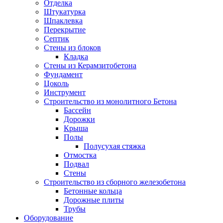
Отделка
Штукатурка
Шпаклевка
Перекрытие
Септик
Стены из блоков
Кладка
Стены из Керамзитобетона
Фундамент
Цоколь
Инструмент
Строительство из монолитного Бетона
Бассейн
Дорожки
Крыша
Полы
Полусухая стяжка
Отмостка
Подвал
Стены
Строительство из сборного железобетона
Бетонные кольца
Дорожные плиты
Трубы
Оборудование