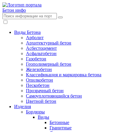
Бетон
инфо
Виды Бетона
Арболит
Архитектурный бетон
Асбестоцемент
Асфальтобетон
Газобетон
Геополимерный бетон
Железобетон
Классификация и маркировка бетона
Опилкобетон
Пескобетон
Прозрачный бетон
Самоуплотняющийся бетон
Цветной бетон
Изделия
Бордюры
Виды
Бетонные
Гранитные