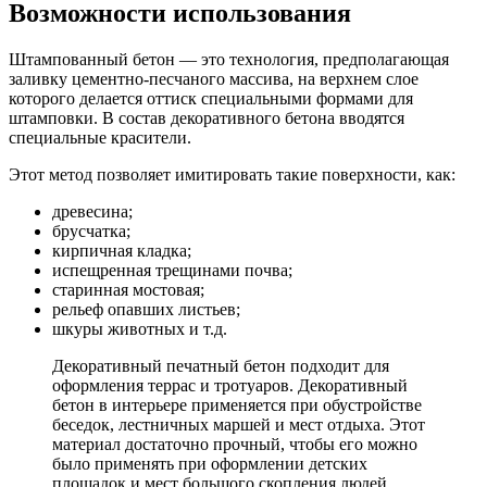
Возможности использования
Штампованный бетон — это технология, предполагающая
заливку цементно-песчаного массива, на верхнем слое
которого делается оттиск специальными формами для
штамповки. В состав декоративного бетона вводятся
специальные красители.
Этот метод позволяет имитировать такие поверхности, как:
древесина;
брусчатка;
кирпичная кладка;
испещренная трещинами почва;
старинная мостовая;
рельеф опавших листьев;
шкуры животных и т.д.
Декоративный печатный бетон подходит для
оформления террас и тротуаров. Декоративный
бетон в интерьере применяется при обустройстве
беседок, лестничных маршей и мест отдыха. Этот
материал достаточно прочный, чтобы его можно
было применять при оформлении детских
площадок и мест большого скопления людей.