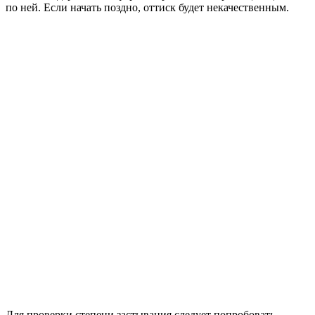
по ней. Если начать поздно, оттиск будет некачественным.
Для проверки степени застывания следует попробовать