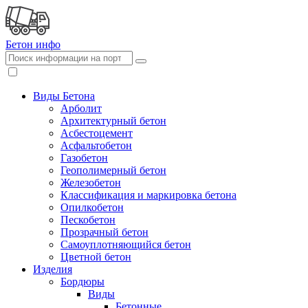
Бетон
инфо
Виды Бетона
Арболит
Архитектурный бетон
Асбестоцемент
Асфальтобетон
Газобетон
Геополимерный бетон
Железобетон
Классификация и маркировка бетона
Опилкобетон
Пескобетон
Прозрачный бетон
Самоуплотняющийся бетон
Цветной бетон
Изделия
Бордюры
Виды
Бетонные