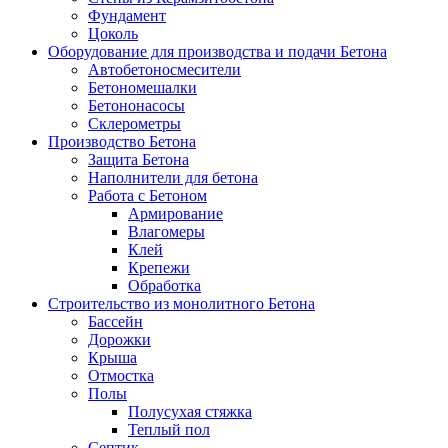
Фундамент
Цоколь
Оборудование для производства и подачи Бетона
Автобетоносмесители
Бетономешалки
Бетононасосы
Склерометры
Производство Бетона
Защита Бетона
Наполнители для бетона
Работа с Бетоном
Армирование
Влагомеры
Клей
Крепежи
Обработка
Строительство из монолитного Бетона
Бассейн
Дорожки
Крыша
Отмостка
Полы
Полусухая стяжка
Теплый пол
Септик