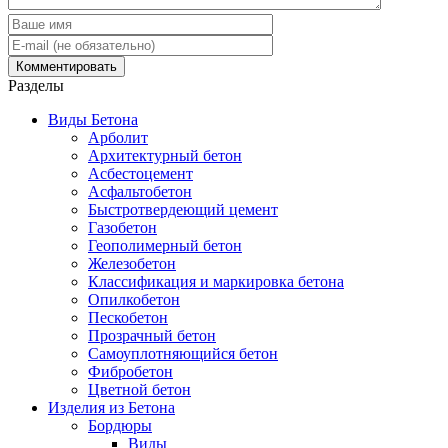
Разделы
Виды Бетона
Арболит
Архитектурный бетон
Асбестоцемент
Асфальтобетон
Быстротвердеющий цемент
Газобетон
Геополимерный бетон
Железобетон
Классификация и маркировка бетона
Опилкобетон
Пескобетон
Прозрачный бетон
Самоуплотняющийся бетон
Фибробетон
Цветной бетон
Изделия из Бетона
Бордюры
Виды