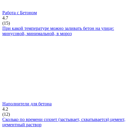
Работа с Бетоном
4.7
(
15
)
При какой температуре можно заливать бетон на улице:
минусовой, минимальной, в мороз
Наполнители для бетона
4.2
(
12
)
Сколько по времени сохнет (застывает, схватывается) цемент,
цементный раствор