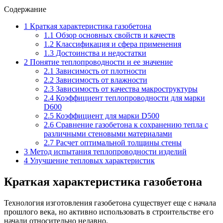
Содержание
1
Краткая характеристика газобетона
1.1
Обзор основных свойств и качеств
1.2
Классификация и сфера применения
1.3
Достоинства и недостатки
2
Понятие теплопроводности и ее значение
2.1
Зависимость от плотности
2.2
Зависимость от влажности
2.3
Зависимость от качества макроструктуры
2.4
Коэффициент теплопроводности для марки
D600
2.5
Коэффициент для марки D500
2.6
Сравнение газобетона к сохранению тепла с
различными стеновыми материалами
2.7
Расчет оптимальной толщины стены
3
Метод испытания теплопроводности изделий
4
Улучшение тепловых характеристик
Краткая характеристика газобетона
Технология изготовления газобетона существует еще с начала
прошлого века, но активно использовать в строительстве его
начали относительно недавно.