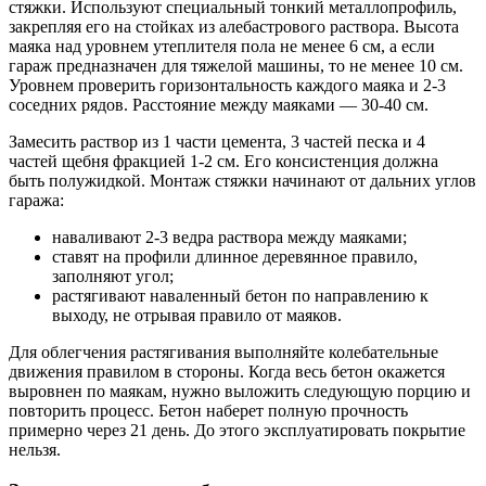
стяжки. Используют специальный тонкий металлопрофиль,
закрепляя его на стойках из алебастрового раствора. Высота
маяка над уровнем утеплителя пола не менее 6 см, а если
гараж предназначен для тяжелой машины, то не менее 10 см.
Уровнем проверить горизонтальность каждого маяка и 2-3
соседних рядов. Расстояние между маяками — 30-40 см.
Замесить раствор из 1 части цемента, 3 частей песка и 4
частей щебня фракцией 1-2 см. Его консистенция должна
быть полужидкой. Монтаж стяжки начинают от дальних углов
гаража:
наваливают 2-3 ведра раствора между маяками;
ставят на профили длинное деревянное правило,
заполняют угол;
растягивают наваленный бетон по направлению к
выходу, не отрывая правило от маяков.
Для облегчения растягивания выполняйте колебательные
движения правилом в стороны. Когда весь бетон окажется
выровнен по маякам, нужно выложить следующую порцию и
повторить процесс. Бетон наберет полную прочность
примерно через 21 день. До этого эксплуатировать покрытие
нельзя.