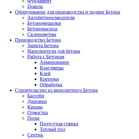
Фундамент
Цоколь
Оборудование для производства и подачи Бетона
Автобетоносмесители
Бетономешалки
Бетононасосы
Склерометры
Производство Бетона
Защита Бетона
Наполнители для бетона
Работа с Бетоном
Армирование
Влагомеры
Клей
Крепежи
Обработка
Строительство из монолитного Бетона
Бассейн
Дорожки
Крыша
Отмостка
Полы
Полусухая стяжка
Теплый пол
Септик