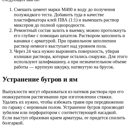
Смешать цемент марки М400 и воду до получения
полужидкого теста. Добавить туда в качестве
пластификатора клей ПВА (1:1) и вымешать раствор
миксером до полной однородности.
Ремонтный состав залить в выемку, можно протолкнуть
его глубже с помощью шпателя. Раствором заполнить и
канавки с арматурой. При правильном заполнении
раствор немного выступает над уровнем пола.
Через 24 часа нужно выровнять поверхность, убирая
излишки раствора, которые остались снаружи. Для этого
используют шлифмашину, а при незначительном объеме
работы — крупную шкурку, натянутую на брусок.
Устранение бугров и ям
Выпуклости могут образоваться из натеков раствора при его
неаккуратном растягивании при изготовлении стяжки.
Удалять их нужно, чтобы избежать травм при передвижении
по гаражу с неровным полом. Устранение бугров производят
зубилом или перфоратором с соответствующей насадкой.
Если выступ образован краем арматуры, ее придется спилить
болгаркой.