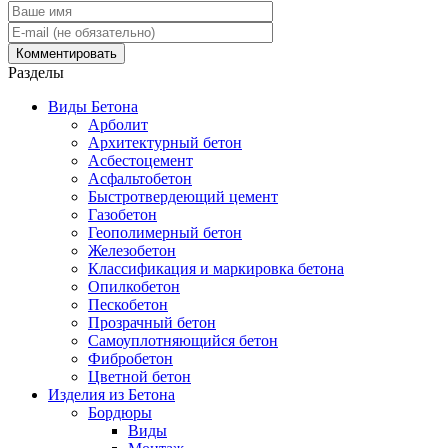
Разделы
Виды Бетона
Арболит
Архитектурный бетон
Асбестоцемент
Асфальтобетон
Быстротвердеющий цемент
Газобетон
Геополимерный бетон
Железобетон
Классификация и маркировка бетона
Опилкобетон
Пескобетон
Прозрачный бетон
Самоуплотняющийся бетон
Фибробетон
Цветной бетон
Изделия из Бетона
Бордюры
Виды