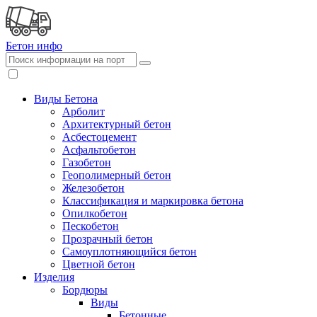
Бетон
инфо
Виды Бетона
Арболит
Архитектурный бетон
Асбестоцемент
Асфальтобетон
Газобетон
Геополимерный бетон
Железобетон
Классификация и маркировка бетона
Опилкобетон
Пескобетон
Прозрачный бетон
Самоуплотняющийся бетон
Цветной бетон
Изделия
Бордюры
Виды
Бетонные