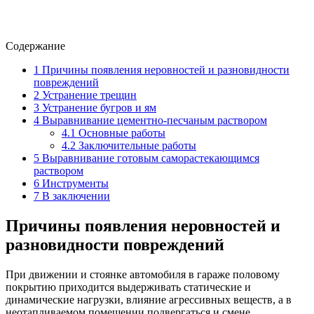
Содержание
1
Причины появления неровностей и разновидности
повреждений
2
Устранение трещин
3
Устранение бугров и ям
4
Выравнивание цементно-песчаным раствором
4.1
Основные работы
4.2
Заключительные работы
5
Выравнивание готовым саморастекающимся
раствором
6
Инструменты
7
В заключении
Причины появления неровностей и
разновидности повреждений
При движении и стоянке автомобиля в гараже половому
покрытию приходится выдерживать статические и
динамические нагрузки, влияние агрессивных веществ, а в
неотапливаемом помещении подвергаться и смене