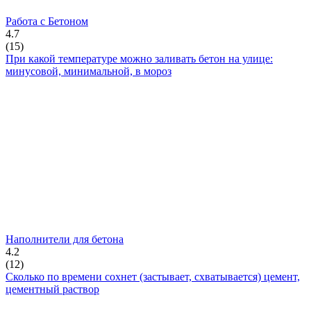
Работа с Бетоном
4.7
(
15
)
При какой температуре можно заливать бетон на улице:
минусовой, минимальной, в мороз
Наполнители для бетона
4.2
(
12
)
Сколько по времени сохнет (застывает, схватывается) цемент,
цементный раствор