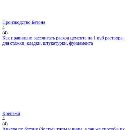
Производство Бетона
4
(
4
)
Как правильно рассчитать расход цемента на 1 куб раствора:
для стяжки, кладки, штукатурки, фундамента
Крепежи
4
(
4
)
Анкера по бетону (болты): типы и виды, а так же способы их