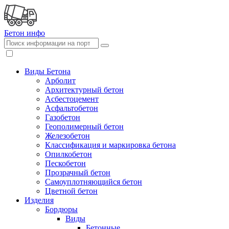
Бетон
инфо
Виды Бетона
Арболит
Архитектурный бетон
Асбестоцемент
Асфальтобетон
Газобетон
Геополимерный бетон
Железобетон
Классификация и маркировка бетона
Опилкобетон
Пескобетон
Прозрачный бетон
Самоуплотняющийся бетон
Цветной бетон
Изделия
Бордюры
Виды
Бетонные