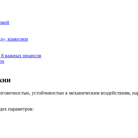
ркой
ед», кракелюр
 8 важных нюансов
ен
хни
долговечностью, устойчивостью к механическим воздействиям, 
щих параметров: