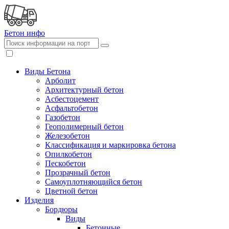
Бетон
инфо
Виды Бетона
Арболит
Архитектурный бетон
Асбестоцемент
Асфальтобетон
Газобетон
Геополимерный бетон
Железобетон
Классификация и маркировка бетона
Опилкобетон
Пескобетон
Прозрачный бетон
Самоуплотняющийся бетон
Цветной бетон
Изделия
Бордюры
Виды
Бетонные