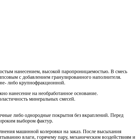
ростым нанесением, высокой паропроницаемостью. В смесь
гипсовым с добавлением гранулированного наполнителя.
дне- либо крупнофракционной.
жно нанесение на необработанное основание.
 эластичность минеральных смесей.
ичные либо однородные покрытия без вкраплений. Перед
широким выбором фактур.
лнения машинной колеровки на заказ. После высыхания
итыванию влаги, горячему пару, механическим воздействиям и