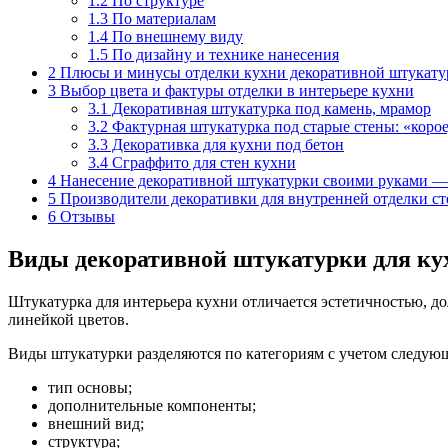
1.2
По структуре
1.3
По материалам
1.4
По внешнему виду
1.5
По дизайну и технике нанесения
2
Плюсы и минусы отделки кухни декоративной штукату
3
Выбор цвета и фактуры отделки в интерьере кухни
3.1
Декоративная штукатурка под камень, мрамор
3.2
Фактурная штукатурка под старые стены: «коро
3.3
Декоративка для кухни под бетон
3.4
Сграффито для стен кухни
4
Нанесение декоративной штукатурки своими руками —
5
Производители декоративки для внутренней отделки ст
6
Отзывы
Виды декоративной штукатурки для ку
Штукатурка для интерьера кухни отличается эстетичностью, 
линейкой цветов.
Виды штукатурки разделяются по категориям с учетом следую
тип основы;
дополнительные компоненты;
внешний вид;
структура;