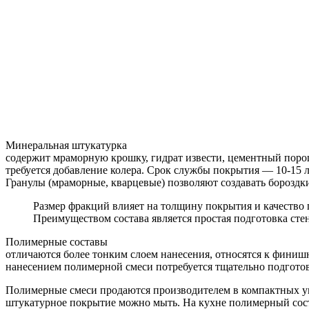
Минеральная штукатурка
содержит мраморную крошку, гидрат извести, цементный порош
требуется добавление колера. Срок службы покрытия — 10-15
Гранулы (мраморные, кварцевые) позволяют создавать бороздк
Размер фракций влияет на толщину покрытия и качество 
Преимуществом состава является простая подготовка сте
Полимерные составы
отличаются более тонким слоем нанесения, относятся к фини
нанесением полимерной смеси потребуется тщательно подгото
Полимерные смеси продаются производителем в компактных уп
штукатурное покрытие можно мыть. На кухне полимерный сост