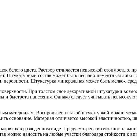
ок белого цвета. Раствор отличается невысокой стоимостью, п
 лет. Штукатурный состав может быть песчано-цементным либо 
и, неровности. Штукатурка минеральная может быть мелко-, сре
поверхности. При толстом слое декоративной штукатурки возмо
ны и быстрота нанесения. Однако следует учитывать невысокую
шным материалам. Воспроизвести такой штукатуркой можно моза
вить основание. Материал отличается высокой эластичностью, 
аковках в разведенном виде. Предусмотрена возможность выпо
ав можно наносить на любые участки благодаря стойкости к вп