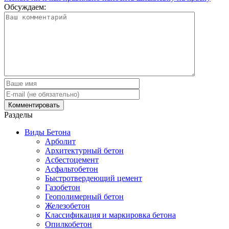
Обсуждаем:
Разделы
Виды Бетона
Арболит
Архитектурный бетон
Асбестоцемент
Асфальтобетон
Быстротвердеющий цемент
Газобетон
Геополимерный бетон
Железобетон
Классификация и маркировка бетона
Опилкобетон