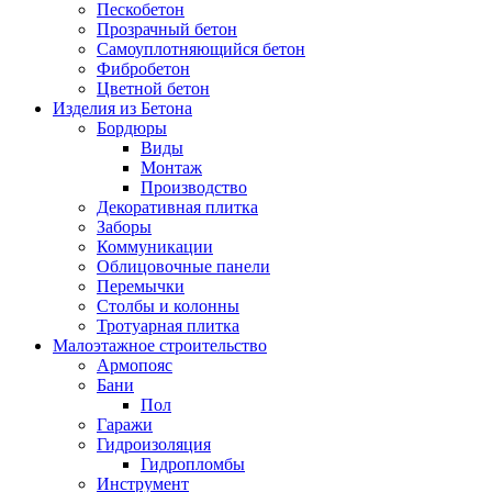
Пескобетон
Прозрачный бетон
Самоуплотняющийся бетон
Фибробетон
Цветной бетон
Изделия из Бетона
Бордюры
Виды
Монтаж
Производство
Декоративная плитка
Заборы
Коммуникации
Облицовочные панели
Перемычки
Столбы и колонны
Тротуарная плитка
Малоэтажное строительство
Армопояс
Бани
Пол
Гаражи
Гидроизоляция
Гидропломбы
Инструмент