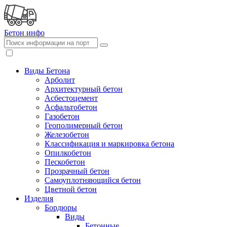
Бетон
инфо
Виды Бетона
Арболит
Архитектурный бетон
Асбестоцемент
Асфальтобетон
Газобетон
Геополимерный бетон
Железобетон
Классификация и маркировка бетона
Опилкобетон
Пескобетон
Прозрачный бетон
Самоуплотняющийся бетон
Цветной бетон
Изделия
Бордюры
Виды
Бетонные