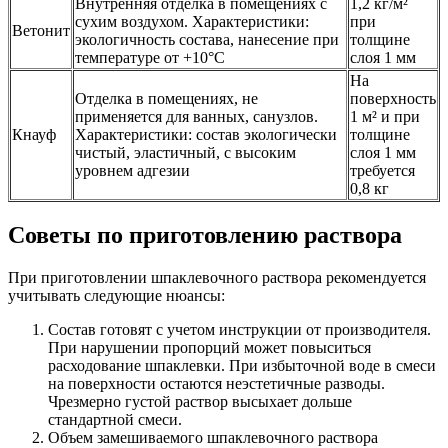
Внутренняя отделка в помещениях с
1,2 кг/м²
сухим воздухом. Характеристики:
при
Ветонит
экологичность состава, нанесение при
толщине
температуре от +10°С
слоя 1 мм
На
Отделка в помещениях, не
поверхность
применяется для ванных, санузлов.
1 м² и при
Кнауф
Характеристики: состав экологически
толщине
чистый, эластичный, с высоким
слоя 1 мм
уровнем адгезии
требуется
0,8 кг
Советы по приготовлению раствора
При приготовлении шпаклевочного раствора рекомендуется
учитывать следующие нюансы:
Состав готовят с учетом инструкции от производителя.
При нарушении пропорций может повыситься
расходование шпаклевки. При избыточной воде в смеси
на поверхности остаются неэстетичные разводы.
Чрезмерно густой раствор высыхает дольше
стандартной смеси.
Объем замешиваемого шпаклевочного раствора