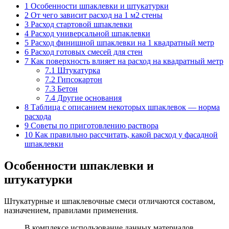
1
Особенности шпаклевки и штукатурки
2
От чего зависит расход на 1 м2 стены
3
Расход стартовой шпаклевки
4
Расход универсальной шпаклевки
5
Расход финишной шпаклевки на 1 квадратный метр
6
Расход готовых смесей для стен
7
Как поверхность влияет на расход на квадратный метр
7.1
Штукатурка
7.2
Гипсокартон
7.3
Бетон
7.4
Другие основания
8
Таблица с описанием некоторых шпаклевок — норма
расхода
9
Советы по приготовлению раствора
10
Как правильно рассчитать, какой расход у фасадной
шпаклевки
Особенности шпаклевки и
штукатурки
Штукатурные и шпаклевочные смеси отличаются составом,
назначением, правилами применения.
В комплексе использование данных материалов