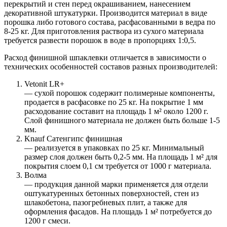
перекрытий и стен перед окрашиванием, нанесением
декоративной штукатурки. Производится материал в виде
порошка либо готового состава, расфасованными в ведра по
8-25 кг. Для приготовления раствора из сухого материала
требуется развести порошок в воде в пропорциях 1:0,5.
Расход финишной шпаклевки отличается в зависимости о
технических особенностей составов разных производителей:
Vetonit LR+
— сухой порошок содержит полимерные компоненты,
продается в расфасовке по 25 кг. На покрытие 1 мм
расходование составит на площадь 1 м² около 1200 г.
Слой финишного материала не должен быть больше 1-5
мм.
Knauf Сатенгипс финишная
— реализуется в упаковках по 25 кг. Минимальный
размер слоя должен быть 0,2-5 мм. На площадь 1 м² для
покрытия слоем 0,1 см требуется от 1000 г материала.
Волма
— продукция данной марки применяется для отдели
оштукатуренных бетонных поверхностей, стен из
шлакобетона, пазогребневых плит, а также для
оформления фасадов. На площадь 1 м² потребуется до
1200 г смеси.