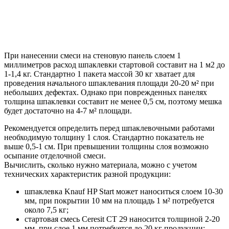
При нанесении смеси на стеновую панель слоем 1
миллиметров расход шпаклевки стартовой составит на 1 м2 до
1-1,4 кг. Стандартно 1 пакета массой 30 кг хватает для
проведения начального шпаклевания площади 20-20 м² при
небольших дефектах. Однако при поврежденных панелях
толщина шпаклевки составит не менее 0,5 см, поэтому мешка
будет достаточно на 4-7 м² площади.
Рекомендуется определить перед шпаклевочными работами
необходимую толщину 1 слоя. Стандартно показатель не
выше 0,5-1 см. При превышении толщины слоя возможно
осыпание отделочной смеси.
Вычислить, сколько нужно материала, можно с учетом
технических характеристик разной продукции:
шпаклевка Knauf HP Start может наноситься слоем 10-30
мм, при покрытии 10 мм на площадь 1 м² потребуется
около 7,5 кг;
стартовая смесь Ceresit CT 29 наносится толщиной 2-20
мм, при слое 1 мм потребуется до 20 кг продукции;