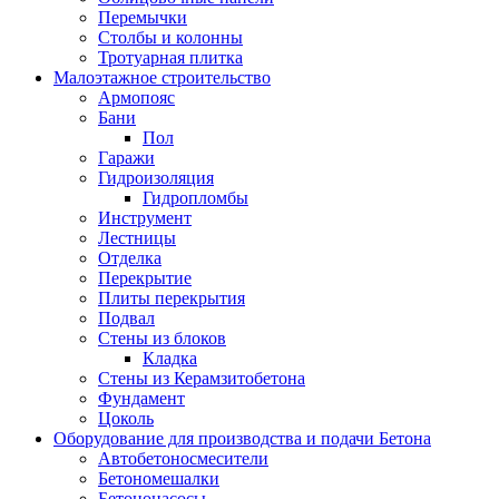
Перемычки
Столбы и колонны
Тротуарная плитка
Малоэтажное строительство
Армопояс
Бани
Пол
Гаражи
Гидроизоляция
Гидропломбы
Инструмент
Лестницы
Отделка
Перекрытие
Плиты перекрытия
Подвал
Стены из блоков
Кладка
Стены из Керамзитобетона
Фундамент
Цоколь
Оборудование для производства и подачи Бетона
Автобетоносмесители
Бетономешалки
Бетононасосы