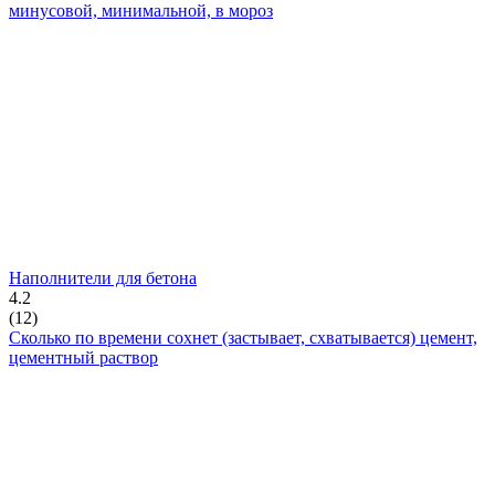
минусовой, минимальной, в мороз
Наполнители для бетона
4.2
(
12
)
Сколько по времени сохнет (застывает, схватывается) цемент,
цементный раствор