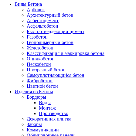
Виды Бетона
Арболит
Архитектурный бетон
Асбестоцемент
Асфальтобетон
Быстротвердеющий цемент
Газобетон
Геополимерный бетон
Железобетон
Классификация и маркировка бетона
Опилкобетон
Пескобетон
Прозрачный бетон
Самоуплотняющийся бетон
Фибробетон
Цветной бетон
Изделия из Бетона
Бордюры
Виды
Монтаж
Производство
Декоративная плитка
Заборы
Коммуникации
Облицовочные панели