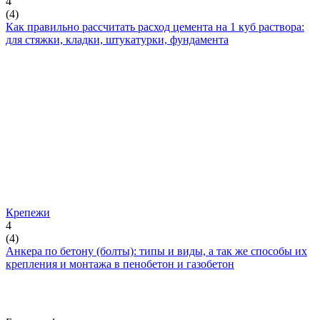
4
(
4
)
Как правильно рассчитать расход цемента на 1 куб раствора:
для стяжки, кладки, штукатурки, фундамента
Крепежи
4
(
4
)
Анкера по бетону (болты): типы и виды, а так же способы их
крепления и монтажа в пенобетон и газобетон