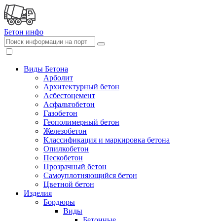
Бетон
инфо
Виды Бетона
Арболит
Архитектурный бетон
Асбестоцемент
Асфальтобетон
Газобетон
Геополимерный бетон
Железобетон
Классификация и маркировка бетона
Опилкобетон
Пескобетон
Прозрачный бетон
Самоуплотняющийся бетон
Цветной бетон
Изделия
Бордюры
Виды
Бетонные