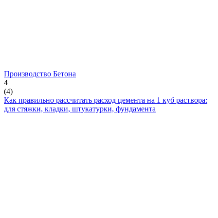
Производство Бетона
4
(
4
)
Как правильно рассчитать расход цемента на 1 куб раствора:
для стяжки, кладки, штукатурки, фундамента