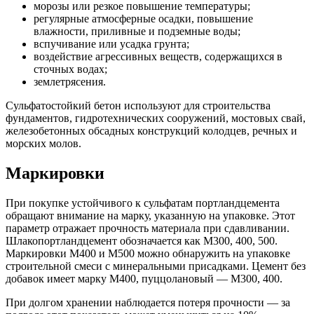
морозы или резкое повышение температуры;
регулярные атмосферные осадки, повышение
влажности, приливные и подземные воды;
вспучивание или усадка грунта;
воздействие агрессивных веществ, содержащихся в
сточных водах;
землетрясения.
Сульфатостойкий бетон используют для строительства
фундаментов, гидротехнических сооружений, мостовых свай,
железобетонных обсадных конструкций колодцев, речных и
морских молов.
Маркировки
При покупке устойчивого к сульфатам портландцемента
обращают внимание на марку, указанную на упаковке. Этот
параметр отражает прочность материала при сдавливании.
Шлакопортландцемент обозначается как М300, 400, 500.
Маркировки М400 и М500 можно обнаружить на упаковке
строительной смеси с минеральными присадками. Цемент без
добавок имеет марку М400, пуццолановый — М300, 400.
При долгом хранении наблюдается потеря прочности — за