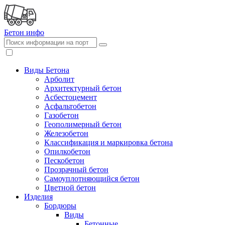
Бетон
инфо
Виды Бетона
Арболит
Архитектурный бетон
Асбестоцемент
Асфальтобетон
Газобетон
Геополимерный бетон
Железобетон
Классификация и маркировка бетона
Опилкобетон
Пескобетон
Прозрачный бетон
Самоуплотняющийся бетон
Цветной бетон
Изделия
Бордюры
Виды
Бетонные