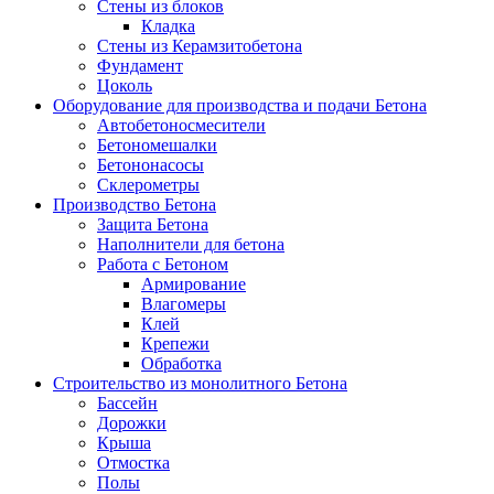
Стены из блоков
Кладка
Стены из Керамзитобетона
Фундамент
Цоколь
Оборудование для производства и подачи Бетона
Автобетоносмесители
Бетономешалки
Бетононасосы
Склерометры
Производство Бетона
Защита Бетона
Наполнители для бетона
Работа с Бетоном
Армирование
Влагомеры
Клей
Крепежи
Обработка
Строительство из монолитного Бетона
Бассейн
Дорожки
Крыша
Отмостка
Полы