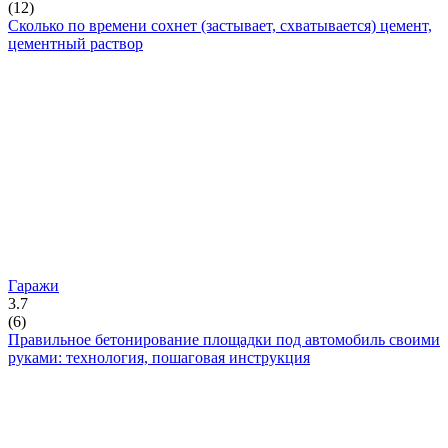
(
12
)
Сколько по времени сохнет (застывает, схватывается) цемент,
цементный раствор
Гаражи
3.7
(
6
)
Правильное бетонирование площадки под автомобиль своими
руками: технология, пошаговая инструкция