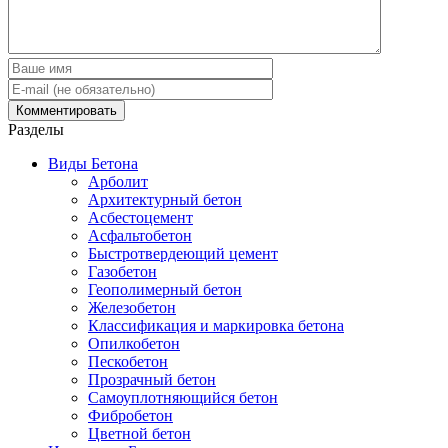
Разделы
Виды Бетона
Арболит
Архитектурный бетон
Асбестоцемент
Асфальтобетон
Быстротвердеющий цемент
Газобетон
Геополимерный бетон
Железобетон
Классификация и маркировка бетона
Опилкобетон
Пескобетон
Прозрачный бетон
Самоуплотняющийся бетон
Фибробетон
Цветной бетон