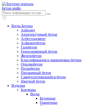
Бетон
инфо
Виды Бетона
Арболит
Архитектурный бетон
Асбестоцемент
Асфальтобетон
Газобетон
Геополимерный бетон
Железобетон
Классификация и маркировка бетона
Опилкобетон
Пескобетон
Прозрачный бетон
Самоуплотняющийся бетон
Цветной бетон
Изделия
Бордюры
Виды
Бетонные
Гранитные