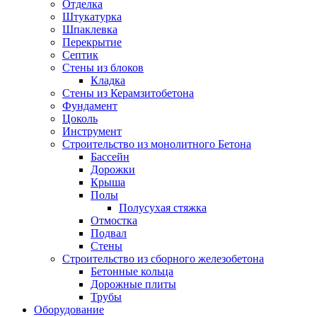
Отделка
Штукатурка
Шпаклевка
Перекрытие
Септик
Стены из блоков
Кладка
Стены из Керамзитобетона
Фундамент
Цоколь
Инструмент
Строительство из монолитного Бетона
Бассейн
Дорожки
Крыша
Полы
Полусухая стяжка
Отмостка
Подвал
Стены
Строительство из сборного железобетона
Бетонные кольца
Дорожные плиты
Трубы
Оборудование