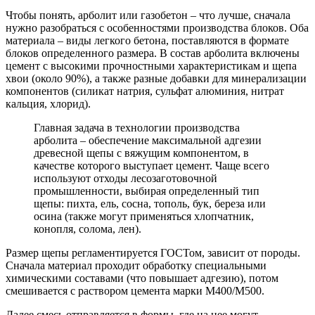
Чтобы понять, арболит или газобетон – что лучше, сначала
нужно разобраться с особенностями производства блоков. Оба
материала – виды легкого бетона, поставляются в формате
блоков определенного размера. В состав арболита включены
цемент с высокими прочностными характеристикам и щепа
хвои (около 90%), а также разные добавки для минерализации
компонентов (силикат натрия, сульфат алюминия, нитрат
кальция, хлорид).
Главная задача в технологии производства
арболита – обеспечение максимальной адгезии
древесной щепы с вяжущим компонентом, в
качестве которого выступает цемент. Чаще всего
используют отходы лесозаготовочной
промышленности, выбирая определенный тип
щепы: пихта, ель, сосна, тополь, бук, береза или
осина (также могут применяться хлопчатник,
конопля, солома, лен).
Размер щепы регламентируется ГОСТом, зависит от породы.
Сначала материал проходит обработку специальными
химическими составами (что повышает адгезию), потом
смешивается с раствором цемента марки М400/М500.
Далее смесь отправляется в формы, где на нее могут