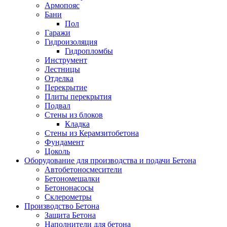
Армопояс
Бани
Пол
Гаражи
Гидроизоляция
Гидропломбы
Инструмент
Лестницы
Отделка
Перекрытие
Плиты перекрытия
Подвал
Стены из блоков
Кладка
Стены из Керамзитобетона
Фундамент
Цоколь
Оборудование для производства и подачи Бетона
Автобетоносмесители
Бетономешалки
Бетононасосы
Склерометры
Производство Бетона
Защита Бетона
Наполнители для бетона