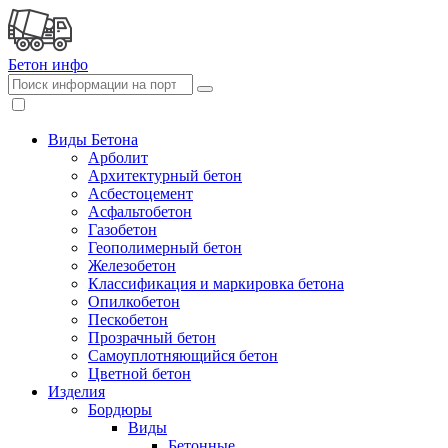
Бетон
инфо
Виды Бетона
Арболит
Архитектурный бетон
Асбестоцемент
Асфальтобетон
Газобетон
Геополимерный бетон
Железобетон
Классификация и маркировка бетона
Опилкобетон
Пескобетон
Прозрачный бетон
Самоуплотняющийся бетон
Цветной бетон
Изделия
Бордюры
Виды
Бетонные