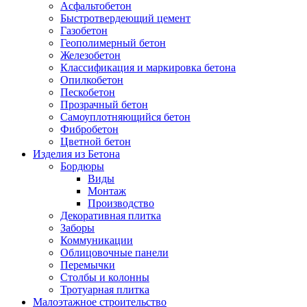
Асфальтобетон
Быстротвердеющий цемент
Газобетон
Геополимерный бетон
Железобетон
Классификация и маркировка бетона
Опилкобетон
Пескобетон
Прозрачный бетон
Самоуплотняющийся бетон
Фибробетон
Цветной бетон
Изделия из Бетона
Бордюры
Виды
Монтаж
Производство
Декоративная плитка
Заборы
Коммуникации
Облицовочные панели
Перемычки
Столбы и колонны
Тротуарная плитка
Малоэтажное строительство