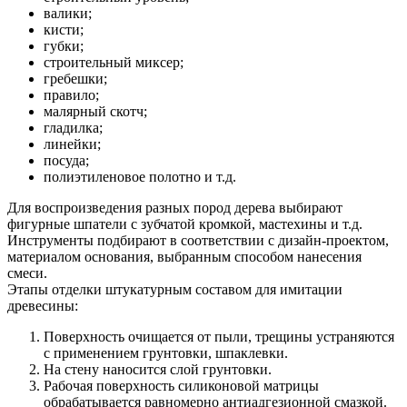
валики;
кисти;
губки;
строительный миксер;
гребешки;
правило;
малярный скотч;
гладилка;
линейки;
посуда;
полиэтиленовое полотно и т.д.
Для воспроизведения разных пород дерева выбирают
фигурные шпатели с зубчатой кромкой, мастехины и т.д.
Инструменты подбирают в соответствии с дизайн-проектом,
материалом основания, выбранным способом нанесения
смеси.
Этапы отделки штукатурным составом для имитации
древесины:
Поверхность очищается от пыли, трещины устраняются
с применением грунтовки, шпаклевки.
На стену наносится слой грунтовки.
Рабочая поверхность силиконовой матрицы
обрабатывается равномерно антиадгезионной смазкой.