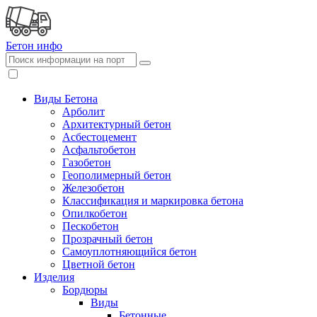
Бетон
инфо
Виды Бетона
Арболит
Архитектурный бетон
Асбестоцемент
Асфальтобетон
Газобетон
Геополимерный бетон
Железобетон
Классификация и маркировка бетона
Опилкобетон
Пескобетон
Прозрачный бетон
Самоуплотняющийся бетон
Цветной бетон
Изделия
Бордюры
Виды
Бетонные