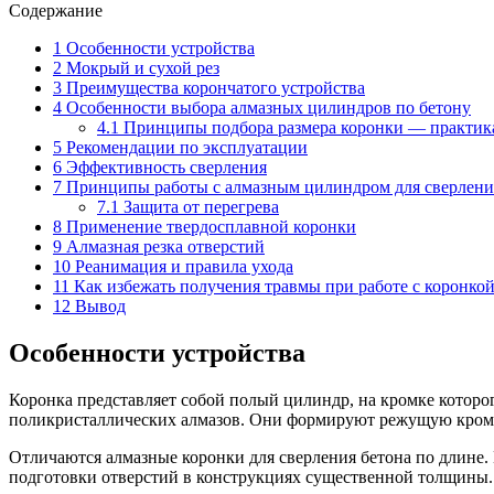
Содержание
1
Особенности устройства
2
Мокрый и сухой рез
3
Преимущества корончатого устройства
4
Особенности выбора алмазных цилиндров по бетону
4.1
Принципы подбора размера коронки — практик
5
Рекомендации по эксплуатации
6
Эффективность сверления
7
Принципы работы с алмазным цилиндром для сверлени
7.1
Защита от перегрева
8
Применение твердосплавной коронки
9
Алмазная резка отверстий
10
Реанимация и правила ухода
11
Как избежать получения травмы при работе с коронкой
12
Вывод
Особенности устройства
Коронка представляет собой полый цилиндр, на кромке которо
поликристаллических алмазов. Они формируют режущую кромку.
Отличаются алмазные коронки для сверления бетона по длине.
подготовки отверстий в конструкциях существенной толщины.