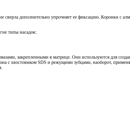
ие сверла дополнительно упрочняет ее фиксацию. Коронки с ал
угие типы насадок:
мазами, закрепленными в матрице. Они используются для создан
тона с хвостовиком SDS и режущими зубцами, наоборот, применя
м.