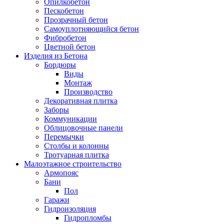
Опилкобетон
Пескобетон
Прозрачный бетон
Самоуплотняющийся бетон
Фибробетон
Цветной бетон
Изделия из Бетона
Бордюры
Виды
Монтаж
Производство
Декоративная плитка
Заборы
Коммуникации
Облицовочные панели
Перемычки
Столбы и колонны
Тротуарная плитка
Малоэтажное строительство
Армопояс
Бани
Пол
Гаражи
Гидроизоляция
Гидропломбы