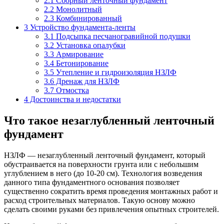
2.1
Сборный ленточный фундамент
2.2
Монолитный
2.3
Комбинированный
3
Устройство фундамента-ленты
3.1
Подсыпка песчаногравийной подушки
3.2
Установка опалубки
3.3
Армирование
3.4
Бетонирование
3.5
Утепление и гидроизоляция НЗЛФ
3.6
Дренаж для НЗЛФ
3.7
Отмостка
4
Достоинства и недостатки
Что такое незаглубленный ленточный
фундамент
НЗЛФ — незаглубленный ленточный фундамент, который
обустраивается на поверхности грунта или с небольшим
углублением в него (до 10-20 см). Технология возведения
данного типа фундаментного основания позволяет
существенно сократить время проведения монтажных работ и
расход строительных материалов. Такую основу можно
сделать своими руками без привлечения опытных строителей.