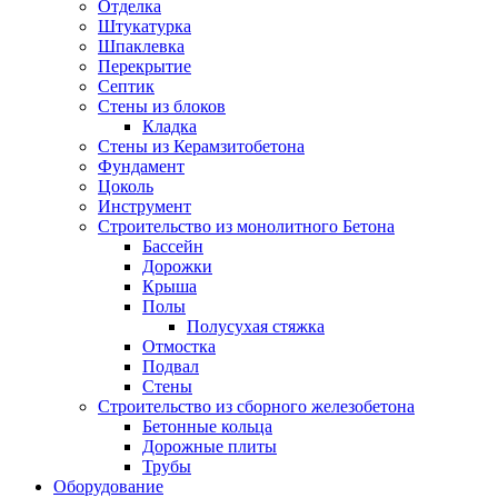
Отделка
Штукатурка
Шпаклевка
Перекрытие
Септик
Стены из блоков
Кладка
Стены из Керамзитобетона
Фундамент
Цоколь
Инструмент
Строительство из монолитного Бетона
Бассейн
Дорожки
Крыша
Полы
Полусухая стяжка
Отмостка
Подвал
Стены
Строительство из сборного железобетона
Бетонные кольца
Дорожные плиты
Трубы
Оборудование