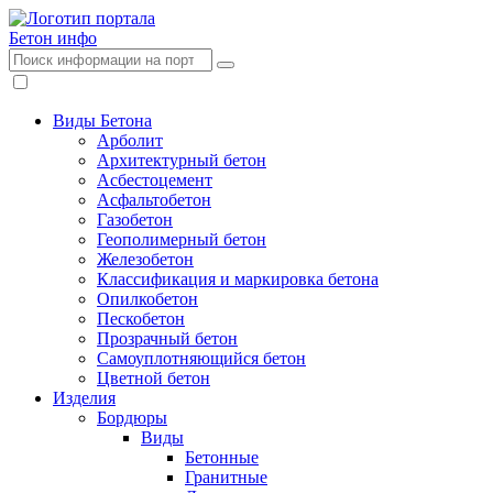
Бетон
инфо
Виды Бетона
Арболит
Архитектурный бетон
Асбестоцемент
Асфальтобетон
Газобетон
Геополимерный бетон
Железобетон
Классификация и маркировка бетона
Опилкобетон
Пескобетон
Прозрачный бетон
Самоуплотняющийся бетон
Цветной бетон
Изделия
Бордюры
Виды
Бетонные
Гранитные