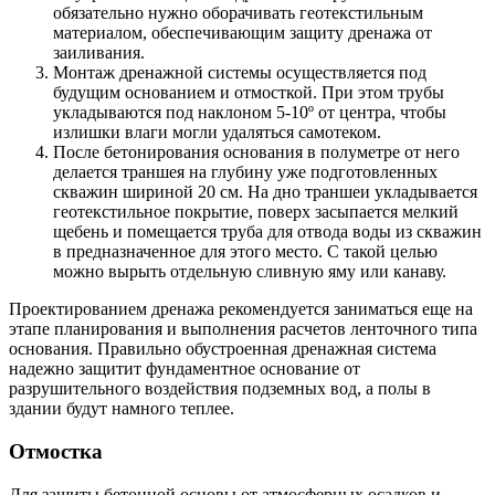
обязательно нужно оборачивать геотекстильным
материалом, обеспечивающим защиту дренажа от
заиливания.
Монтаж дренажной системы осуществляется под
будущим основанием и отмосткой. При этом трубы
укладываются под наклоном 5-10º от центра, чтобы
излишки влаги могли удаляться самотеком.
После бетонирования основания в полуметре от него
делается траншея на глубину уже подготовленных
скважин шириной 20 см. На дно траншеи укладывается
геотекстильное покрытие, поверх засыпается мелкий
щебень и помещается труба для отвода воды из скважин
в предназначенное для этого место. С такой целью
можно вырыть отдельную сливную яму или канаву.
Проектированием дренажа рекомендуется заниматься еще на
этапе планирования и выполнения расчетов ленточного типа
основания. Правильно обустроенная дренажная система
надежно защитит фундаментное основание от
разрушительного воздействия подземных вод, а полы в
здании будут намного теплее.
Отмостка
Для защиты бетонной основы от атмосферных осадков и