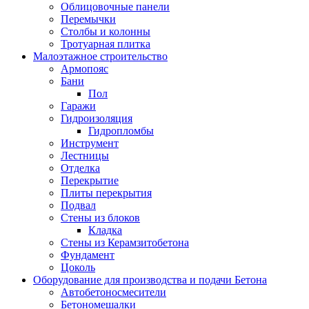
Облицовочные панели
Перемычки
Столбы и колонны
Тротуарная плитка
Малоэтажное строительство
Армопояс
Бани
Пол
Гаражи
Гидроизоляция
Гидропломбы
Инструмент
Лестницы
Отделка
Перекрытие
Плиты перекрытия
Подвал
Стены из блоков
Кладка
Стены из Керамзитобетона
Фундамент
Цоколь
Оборудование для производства и подачи Бетона
Автобетоносмесители
Бетономешалки