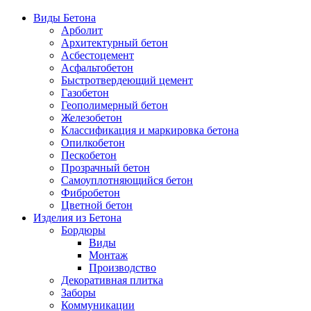
Виды Бетона
Арболит
Архитектурный бетон
Асбестоцемент
Асфальтобетон
Быстротвердеющий цемент
Газобетон
Геополимерный бетон
Железобетон
Классификация и маркировка бетона
Опилкобетон
Пескобетон
Прозрачный бетон
Самоуплотняющийся бетон
Фибробетон
Цветной бетон
Изделия из Бетона
Бордюры
Виды
Монтаж
Производство
Декоративная плитка
Заборы
Коммуникации