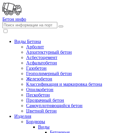
Бетон
инфо
Виды Бетона
Арболит
Архитектурный бетон
Асбестоцемент
Асфальтобетон
Газобетон
Геополимерный бетон
Железобетон
Классификация и маркировка бетона
Опилкобетон
Пескобетон
Прозрачный бетон
Самоуплотняющийся бетон
Цветной бетон
Изделия
Бордюры
Виды
Бетонные