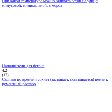
При какой температуре можно заливать бетон на улице:
минусовой, минимальной, в мороз
Наполнители для бетона
4.2
(
12
)
Сколько по времени сохнет (застывает, схватывается) цемент,
цементный раствор