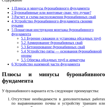
Содержание
1
Плюсы и минусы буронабивного фундамента
2
Буронабивные или винтовые сваи: что лучше?
3
Расчет и схема расположения буронабивных свай
4
Устройство буронабивного фундамента своими
руками
5
Пошаговая инструкция монтажа буронабивного
фундамента
5.1
Бурение скважин и установка обсадных труб
5.2
Армирование буронабивных свай
5.3
Бетонирование буронабивных свай
5.4
Устройство пяты — основания буронабивной
опоры
5.5
Обрезка обсадных труб и арматуры
6
Устройство наземной части фундамента
Плюсы и минусы буронабивного
фундамента
У буронабивного варианта есть следующие преимущества:
Отсутствие необходимости в дополнительных работах
по выравниванию почвы и устройству траншеи или