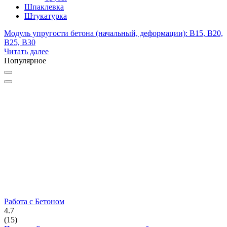
Шпаклевка
Штукатурка
Модуль упругости бетона (начальный, деформации): В15, В20,
В25, В30
Читать далее
Популярное
Работа с Бетоном
4.7
(
15
)