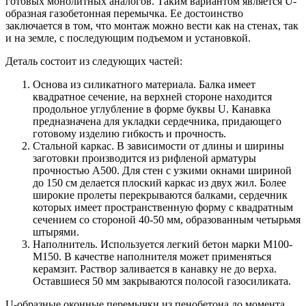
готовых монолитных аналогов. Таким вариантом является U-
образная газобетонная перемычка. Ее достоинство
заключается в том, что монтаж можно вести как на стенах, так
и на земле, с последующим подъемом и установкой.
Деталь состоит из следующих частей:
Основа из силикатного материала. Балка имеет
квадратное сечение, на верхней стороне находится
продольное углубление в форме буквы U. Канавка
предназначена для укладки сердечника, придающего
готовому изделию гибкость и прочность.
Стальной каркас. В зависимости от длины и ширины
заготовки производится из рифленой арматуры
прочностью А500. Для стен с узкими окнами шириной
до 150 см делается плоский каркас из двух жил. Более
широкие пролеты перекрываются балками, сердечник
которых имеет пространственную форму с квадратным
сечением со стороной 40-50 мм, образованным четырьмя
штырями.
Наполнитель. Используется легкий бетон марки М100-
М150. В качестве наполнителя может применяться
керамзит. Раствор заливается в канавку не до верха.
Оставшиеся 50 мм закрываются полосой газосиликата.
U-образные оконные перемычки из пенобетона до момента