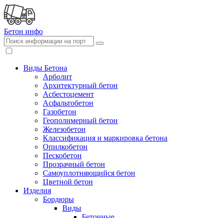
Бетон
инфо
Виды Бетона
Арболит
Архитектурный бетон
Асбестоцемент
Асфальтобетон
Газобетон
Геополимерный бетон
Железобетон
Классификация и маркировка бетона
Опилкобетон
Пескобетон
Прозрачный бетон
Самоуплотняющийся бетон
Цветной бетон
Изделия
Бордюры
Виды
Бетонные